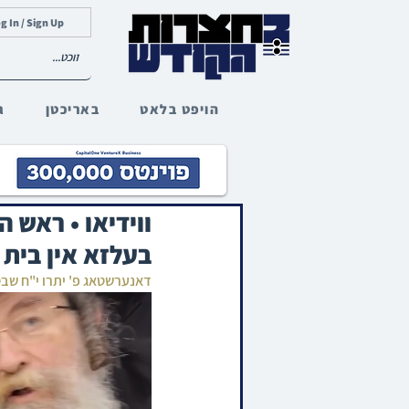
g In / Sign Up
הויפט בלאט
באריכטן
ג
ווידיאו • ראש 
בעלזא אין בית 
דאנערשטאג פ' יתרו י"ח שב