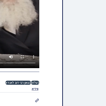
בעלזא
הגאון רבי דוב לאנדא
ווידיא