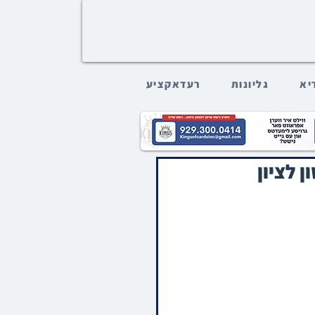
דיא
גליונות
רעדאקציע
 לציון