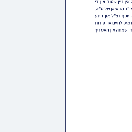
נעכטן אויפדערנאכט ביי א שבע ברכות פון א אייניקל פונעם ראשון לציון הגאון ר' יצחק יוסף שליט"א אין זיין שטוב אין די 
סנהדריה געגענט אין ירושלים האבן מפאר געוועהן בראש השמחה כ"ק אדמו"ר מגור שליט"א און כ"ק אדמו"ר מבאיאן שליט"א. 
די רבי'ס האבן זיך ווארעם באגריסט און עס איז ארומגעשמועסט געווארן איבער מרן הגאון רבי עובדיה יוסף זצ"ל און זיינע 
ספרים און פסקים איבער פארשידענע נושאים בהלכה. דער ראשון לציון האט מכבד געוועהן די אדמור"ים מיט לחיים און פירות 
און האט ארויסבאגלייט דער גערער רבי ביותרת הכבוד. כ"ק אדמו"ר מבאיאן שליט"א איז פארבליבן ביי די שמחה און האט זיך 