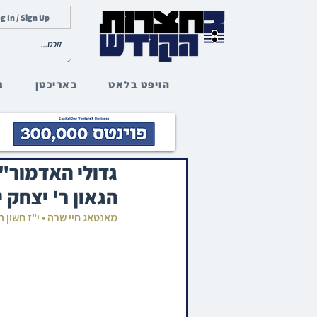
g In / Sign Up
הויפט בלאט
באריכטן
ג
גדולי האדמור"ים
הגאון ר' יצחק 
מאנטאג חיי שרה • י"ז חשון