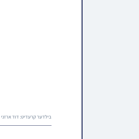
בילדער קרעדיט: דוד ארזני