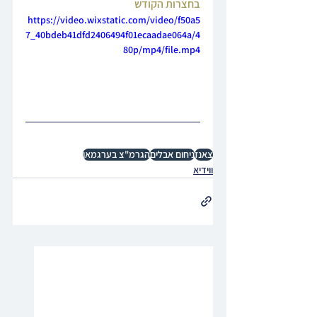
בחצרות הקודש
https://video.wixstatic.com/video/f50a5
7_40bdeb41dfd2406494f01ecaadae064a/4
80p/mp4/file.mp4
צאנז
ניחום אבלים
הגרמ"צ בערגמאן
ווידיא