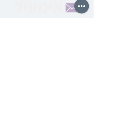
סיינט אייך אויף אויף די
שפאגל נייע בחצרות הקודש
טעגליכע אימעיל
סאבסקרייבט