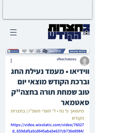
sfbechatzros
ווידיאו • מעמד נעילת החג
וברכת הקודש מוצאי יום
טוב שמחת תורה בחצה"ק
סאטמאר
מיטוואך פ' נח • ל' תשרי תשפ"ו | בחצרות 
הקודש
https://video.wixstatic.com/video/76027
d_659daf1a5cd645aba5e637cb736e8984/