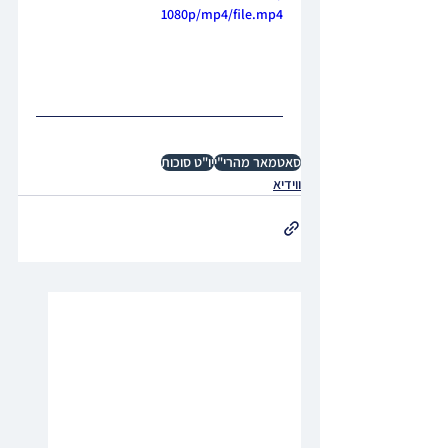
1080p/mp4/file.mp4
סאטמאר מהרי"י
יו"ט סוכות
ווידיא