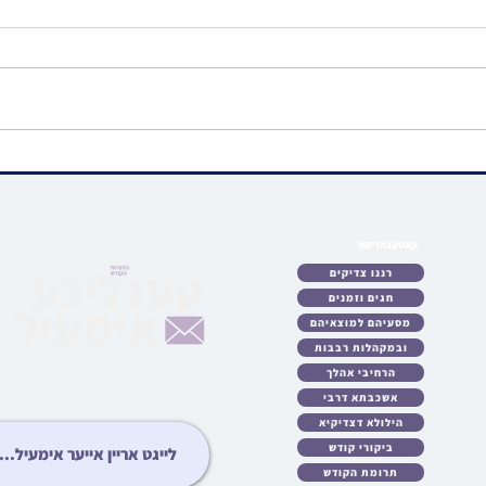
ווידיאו • האדמור"ים
ווידיא
מראחמיסטריווקא און לעלוב
שיעור
ניקלשבורג ביים מנחם אבל זיין
הערש 
האד' מהארנסטייפל
פרשת
קאטעגאריעס
לאט
רננו צדיקים
כטן
חגים וזמנים
ריע
מסעיהם למוצאיהם
לות
ובמקהלות רבבות
עות
גיע
הרחיבי אהלך
ידיא
אשכבתא דרבי
ונות
הילולא דצדיקיא
ציע
ביקורי קודש
יבט
תרומת הקודש
יזט