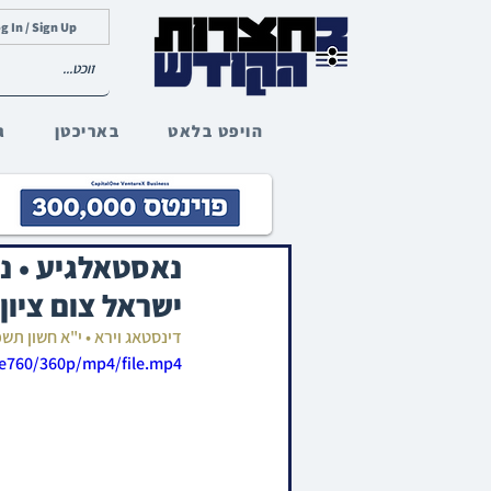
g In / Sign Up
הויפט בלאט
באריכטן
ג
נאסטאלגיע • נ
ישראל צום ציון 
דינסטאג וירא • י"א חשון תש
3e760/360p/mp4/file.mp4