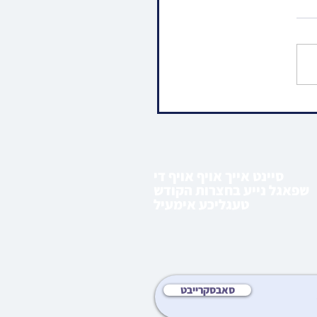
ו • וועכענטליכע ליל שישי
 פון הרה"ג רבי מרדכי
שפיטצער שליט"א |
 ראה
סיינט אייך אויף אויף די
שפאגל נייע בחצרות הקודש
טעגליכע אימעיל
סאבסקרייבט