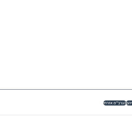
הם
הגרב"מ אזרחי