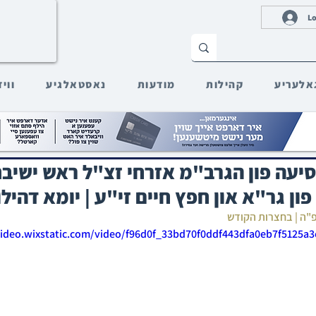
Lo
אלעריע
קהילות
מודעות
נאסטאלגיע
ווי
סיעה פון הגרב"מ אזרחי זצ"ל ראש ישיב
פון גר"א און חפץ חיים זי"ע | יומא דהיל
פ"ה | בחצרות הקודש
video.wixstatic.com/video/f96d0f_33bd70f0ddf443dfa0eb7f5125a