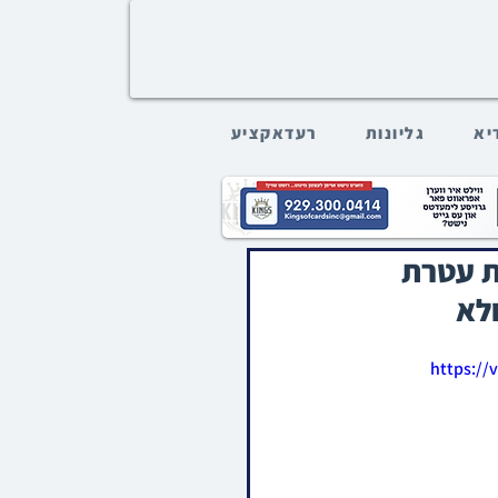
דיא
גליונות
רעדאקציע
ת עטרת
ולא
https://