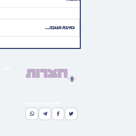
כתיבת תגובה...
ווידיאו • כתיבת אותיות אין
אייגנארטיגע ספר תורה
געשאנקן פאר אידישע ביליאנער
אלבערטא ספרא
מעניא
הויפט ב
בארי
גאלע
קהי
מוד
Share us on social media
נאסטאל
וו
גלי
רעדאק
סובסקרי
אדווערטי