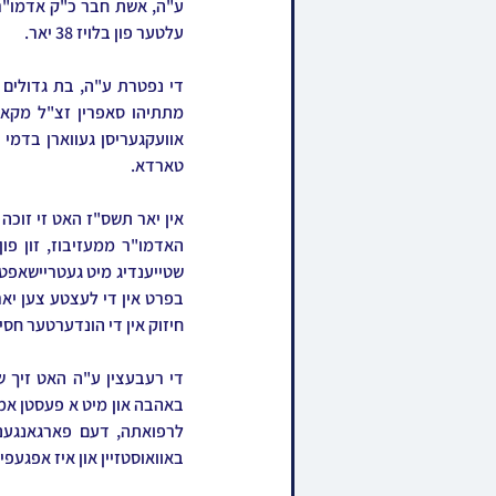
עלטער פון בלויז 38 יאר.
טארדא. 
חיזוק אין די הונדערטער חסי
באוואוסטזיין און איז אפגעפיר