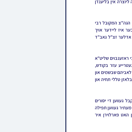
ע"ה, אשת חבר כ"ק אדמו"ר ממעזיבוז שליט"א, וועלכע האט צוריקגעגעבן איר אויסגעלייטערטע נשמה ליוצרה אין בליענדן 
די נפטרת ע"ה, בת גדולים וקדושים, איז געבוירן געווארן אום חודש אלול שנת תשמ"ז צו איר פאטער, הגה"צ המקובל רבי 
מתתיהו סאפרין זצ"ל מקאמארנא, בנו הגדול פון יבלחט"א כ"ק אדמו"ר מקאמארנא שליט"א, וועלכער איז ליידער אויך 
אוועקגעריסן געווארן בדמי ימיו, און צו איר מוטער הרבנית תליט"א, א טאכטער פון הגה"צ רבי משה אדלער זצ"ל גאב"ד 
אין יאר תשס"ז האט זי זוכה געווען אריינצוקומען בקשרי שידוכין מיט איר חשובן מאן הרה"צ רבי דוד צבי ראזענבוים שליט"א 
האדמו"ר ממעזיבוז, זון פון כ"ק אדמו"ר מראחוב שליט"א, און זינט דאן איז זי אלע יארן געווען א געטרייע עזר בקודש, 
שטייענדיג מיט געטריישאפט לימין קדשו פונעם רבי'ן מיט זיין עבודת הקודש מקרב צו זיין לבבות ישראל לאביהם שבשמים און 
בפרט אין די לעצטע צען יאר זינט דער רבי איז משמש באדמורו"ת אין שטאט פתח תקוה, און טוט אריינבלאזן טללי תחיה און 
די רעבעצין ע"ה האט זיך שווערע געמוטשעט די לעצטע צוויי יאר מיט די ביטערע מחלה ל"ע, און מקבל געווען די יסורים 
באהבה און מיט א פעסטן אמונה. חסידי מעזיבוז האבן כסדר נאכגעפאלגט דער מצב מיט גרויס זארג און מעתיר געווען תפילה 
לרפואתה, דעם פארגאנגענעם ערב שבת האט זיך דער מצב שטארק פארערגערט ווען די רעבעצין האט פארלוירן איר 