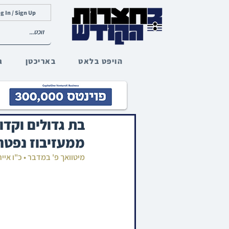
g In / Sign Up
הויפט בלאט
באריכטן
ג
בת גדולים וקד
ממעזיבוז נפטר גע
מיטוואך פ' במדבר • כ"ו איי