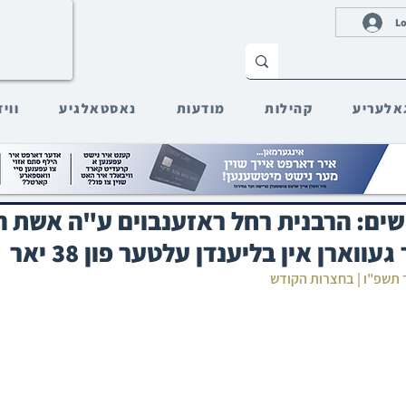
Lo
אלעריע
קהילות
מודעות
נאסטאלגיע
ווי
ושים: הרבנית רחל ראזענבוים ע"ה אשת ה
ווארן אין בליענדן עלטער פון 38 יאר
ר תשפ"ו | בחצרות הקודש