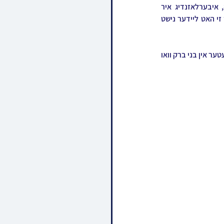
ליידער איז די גזירה געווען פארשריבן און זי איז יעצט ביינאכט נתבקש געווארן לישיבה של מעלה, איבערלאזנדיג איר 
צובראכענעם מאן דער רבי שליט"א, איר מוטער די אלמנה, און א שטוב מיט זעקס קינדער יתומים וואס זי האט ליידער נישט 
די לוויה קומט פאר מארגן דאנערשטאג 12:00 פארמיטאג ביים מעזיבוזער ביהמ"ד אין פתח תקוה און שפעטער אין בני ברק וואו 