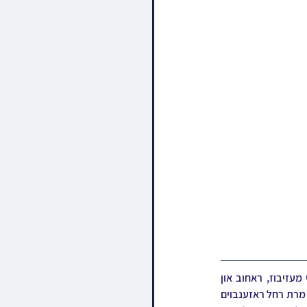
שוד ושבר בגבולינו: מיט טיפן שאק און שוידער איז ביי גאנץ כלל ישראל און בפרט ביי חסידי ומעריצי מעזיבוז, ראחוב און 
קאמארנא אויפגענומען געווארן די ביטערע בשורה איבער די טראגישע און פריצייטיגע פטירה פון הרבנית מרת רחל ראזענבוים 