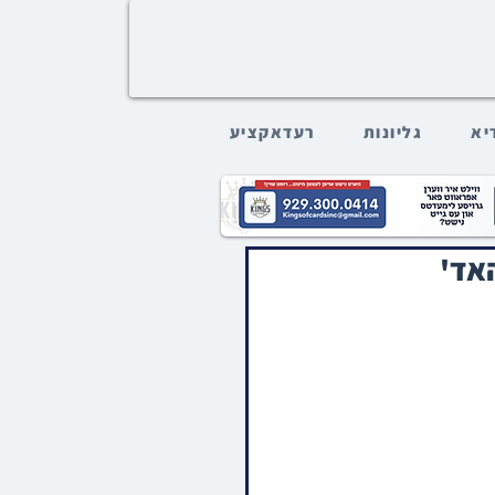
דיא
גליונות
רעדאקציע
אד'