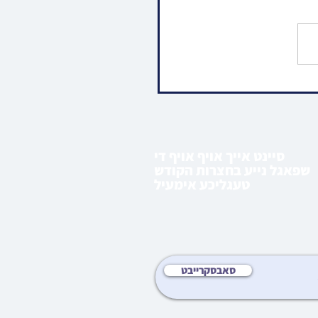
ו • וועכענטליכע ליל שישי
 פון הרה"ג רבי מרדכי
שפיטצער שליט"א |
 ראה
סיינט אייך אויף אויף די
שפאגל נייע בחצרות הקודש
טעגליכע אימעיל
סאבסקרייבט