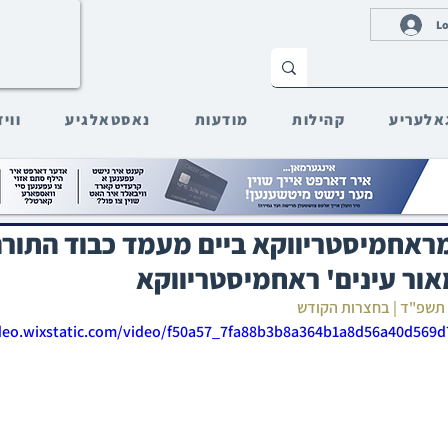
Lo
אלעריע
קהילות
מודעות
נאסטאלגיע
ווי
 מראחמיסטריווקא ביים מעמד כבוד התורה
אור עינים' ראחמיסטריווקא
ו תשפ"ד | בחצרות הקודש
ideo.wixstatic.com/video/f50a57_7fa88b3b8a364b1a8d56a40d569