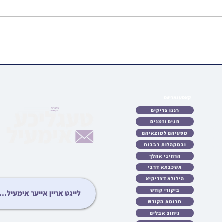
ווידיאו • האדמור"ים
ווידיא
מראחמיסטריווקא און לעלוב
שיעור
ניקלשבורג ביים מנחם אבל זיין
הערש 
האד' מהארנסטייפל
פרשת
קאטעגאריעס
לאט
רננו צדיקים
כטן
חגים וזמנים
ריע
מסעיהם למוצאיהם
לות
ובמקהלות רבבות
עות
גיע
הרחיבי אהלך
ידיא
אשכבתא דרבי
ונות
הילולא דצדיקיא
ציע
ביקורי קודש
יבט
תרומת הקודש
יזט
ניחום אבלים