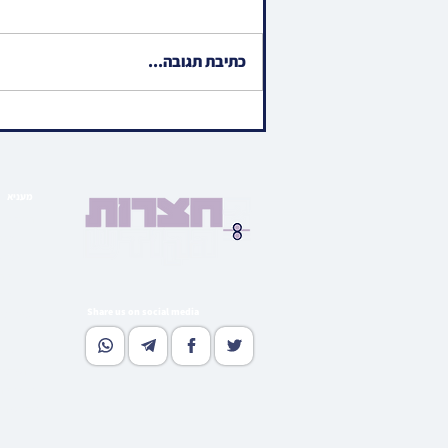
כתיבת תגובה...
ווידיאו • כתיבת אותיות אין
אייגנארטיגע ספר תורה
געשאנקן פאר אידישע ביליאנער
אלבערטא ספרא
מעניא
הויפט ב
בארי
גאלע
קהי
מוד
Share us on social media
נאסטאל
וו
גלי
רעדאק
סובסקרי
אדווערטי