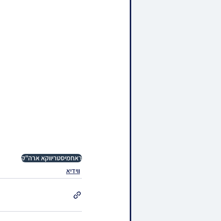
ראחמיסטריווקא ארה"ק
ווידיא