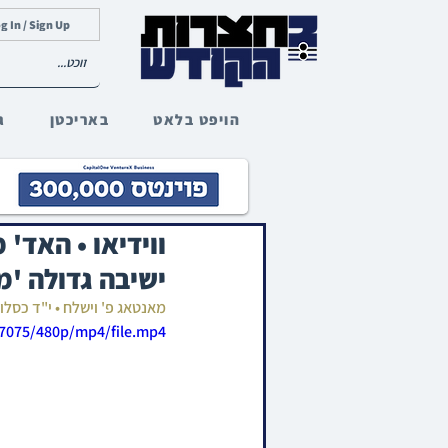
g In / Sign Up
הויפט בלאט
באריכטן
ג
ווידיאו • האד'
ישיבה גדולה 'מ
מאנטאג פ' וישלח • י"ד כסל
d7075/480p/mp4/file.mp4