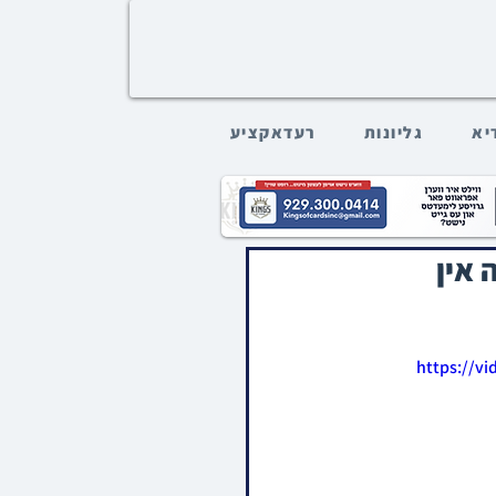
דיא
גליונות
רעדאקציע
 אין
https://v