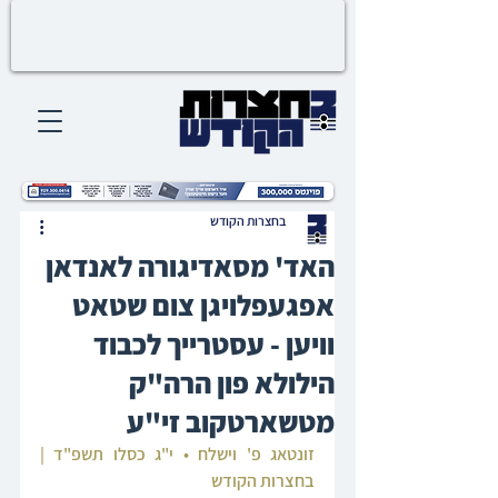
בחצרות הקודש
האד' מסאדיגורה לאנדאן
אפגעפלויגן צום שטאט
וויען - עסטרייך לכבוד
הילולא פון הרה"ק
מטשארטקוב זי"ע
זונטאג פ' וישלח • י"ג כסלו תשפ"ד | 
בחצרות הקודש