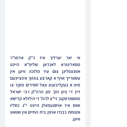
ווי יאר יערליך איז כ"ק אדמו"ר 
מסאדיגורא לאנדאן שליט"א היינט 
אפגעפליגן צום עיר מלוכה וויען אין 
עסטרייך אויף א קארצע באזוך אינעיינעם 
מיט א געקליבענע צאל חסידים פוקד צו 
זיין די ציון הק' פון הרה"ק רבי ישראל 
מטשארטקוב זי"ע לרגל די הילולא קדישא 
וואס איז אויסגעפאלן היינט י"ג כסליו 
ומנוחת כבודו אויפן בית החיים אין שטאט 
וויען.