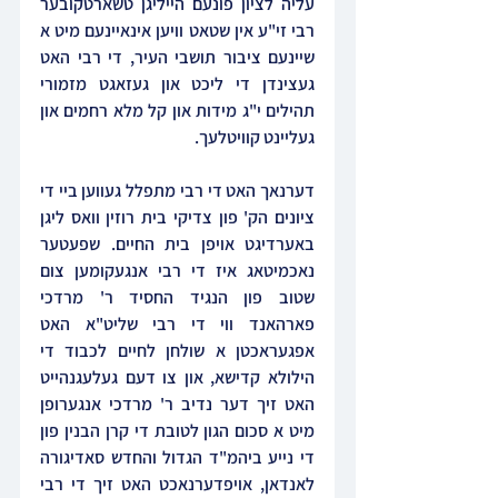
עליה לציון פונעם הייליגן טשארטקובער 
רבי זי"ע אין שטאט וויען אינאיינעם מיט א 
שיינעם ציבור תושבי העיר, די רבי האט 
געצינדן די ליכט און געזאגט מזמורי 
תהילים י"ג מידות און קל מלא רחמים און 
געליינט קוויטלעך.
דערנאך האט די רבי מתפלל געווען ביי די 
ציונים הק' פון צדיקי בית רוזין וואס ליגן 
באערדיגט אויפן בית החיים. שפעטער 
נאכמיטאג איז די רבי אנגעקומען צום 
שטוב פון הנגיד החסיד ר' מרדכי 
פארהאנד ווי די רבי שליט"א האט 
אפגעראכטן א שולחן לחיים לכבוד די 
הילולא קדישא, און צו דעם געלעגנהייט 
האט זיך דער נדיב ר' מרדכי אנגערופן 
מיט א סכום הגון לטובת די קרן הבנין פון 
די נייע ביהמ"ד הגדול והחדש סאדיגורה 
לאנדאן, אויפדערנאכט האט זיך די רבי 