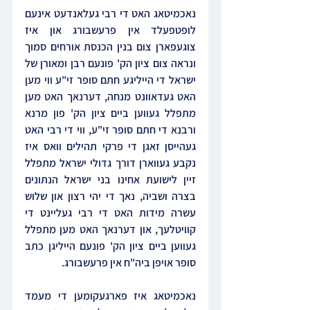
נאכמיטאג האט די רבי געלאנדעט אינעם 
לופטפעלד אין פרעשבורג און איז 
צוגעפארן צום בנין הכנסת אורחים סמוך 
ונראה צום ציון הק' פונעם רבן ומאורן של 
ישראל די הייליגע חתם סופר זי"ע ווי מען 
האט געדאוונט מנחה, דערנאך האט מען 
מתפלל געווען ביים ציון הק' פון מרנא 
ורבנא די חתם סופר זי"ע, ווי די רבי האט 
געהייסן זאגן די פרקי תהילים וואס איז 
נקבע געווארן דורך גדולי ישראל מתפלל 
זיין לישועת אחינו בני ישראל הנתונים 
בצרה ושביה, נאך די יהי רצון און שלוש 
עשרה מידות האט די רבי געליינט די 
קוויטלעך, און דערנאך האט מען מתפלל 
געווען ביים ציון הק' פונעם הייליגן כתב 
סופר אויפן ביה"ח אין פרעשבורג.
נאכמיטאג איז פארגעקומען די מעמד 