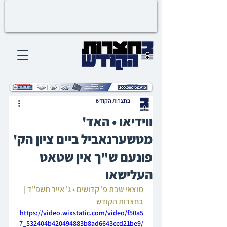
בחצרות הקודש
ווידיאו • האד'
מטשערנאביל ביים ציון הק'
פונעם ש"ך אין שטאט
העלישאו
מוצאי שבת פ' קדושים • ג' אייר תשפ"ד | 
בחצרות הקודש
https://video.wixstatic.com/video/f50a5
7_532404b420494883b8ad6643ccd21be9/