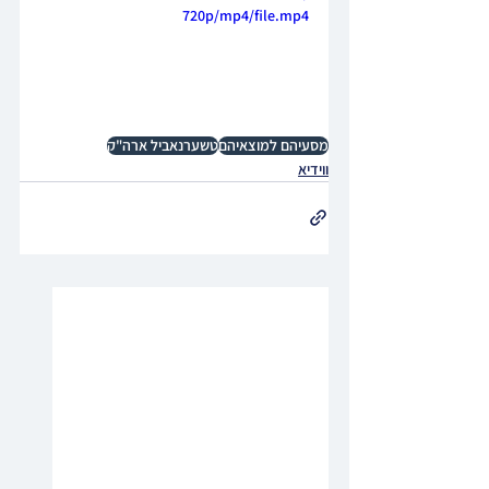
720p/mp4/file.mp4
מסעיהם למוצאיהם
טשערנאביל ארה"ק
ווידיא