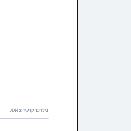
בילדער קרעידט: JDN