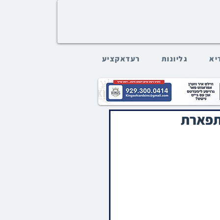
דיא
גליונות
רעדאקציע
 תפארת