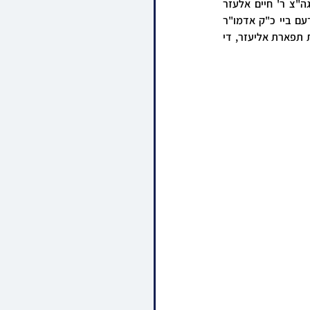
פארגאנגענעם וואך איז בשעטומ"צ געשלאסן געווארן די שיינע רבישע שידוך פונעם חתן א זון פון הגה"צ ר' חיים אלעזר 
ראבינאוויטש שליט"א דומ"ץ וראש ישיבת דינוב, בנו הגדול פון כ"ק אדמו"ר מדינוב שליט"א, און איידעם ביי כ"ק אדמו"ר 
מסטריזוב שליט"א, מיט די כלה א טאכטער פון הגה"צ ר' אברהם יודא לעוו שליט"א אב"ד וראש ישיבת תפארת אליעזר, די 