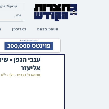
g In / Sign Up
הויפט בלאט
באריכטן
ג
ענבי הגפן • שי
אליעזר‎
זונטאג פ' נצבים - וילך • י