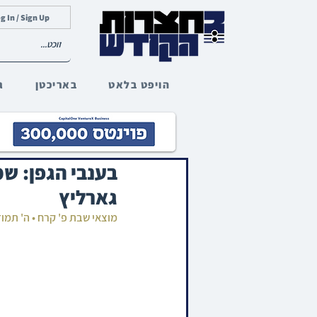
g In / Sign Up
הויפט בלאט
באריכטן
ג
בענבי הגפן: שמ
גארליץ
מוצאי שבת פ' קרח • ה' תמו