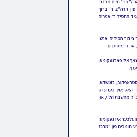
די שידוך שליסן פונעם חתן א אייניקל ביי כ"ק אדמו"ר מנדבורנא שליט"א, עלטסטע זון פון בנו הגדול הרה"צ ר' חיים מרדכי 
ראזענבוים שליט"א, איידעם ביי כ"ק אדמו"ר מביאלא בני ברק שליט"א, מיט די כלה א טאכטער פון הרה"צ ר' ברוך 
האלבערשטאם שליט"א רב ביהמ"ד גארליץ, זון פון כ"ק אדמו"ר מגארליץ שליט"א, און איידעם ביי הנגיד החסיד ר' אפרים 
ביי דער  שמחה וועלכע איז פארגעקומען אין די "עטרת" זאלן אין בני ברק, האבן זיך באטייליגט א גרויסער ציבור חסידים ואנשי 
און די מחותנים.
מיט קריאת התנאים איז מכובד געווארן דער זיידע פון חתן, כ"ק אדמו"ר מביאלא בני ברק שליט"א. דערנאך איז פארגעקומען 
ענץ.
די שמחה איז באשיינט געווארן דורך פילע אדמו"רים און רבנים חשובים, צווישן זיי: האדמו"רים מסטראפקוב, זוטשקא, 
קאלאשיץ, קארלין-לעלוב, הגה"צ רבי ישראל יצחק מנדלזון שליט"א גאב"ד קוממיות ירושלים, וועלכער האט אויך גערעדט 
לכבוד השמחה, הרה"ג רבי יהושע פינק שליט"א מרבני בעלזא אין בני ברק, אב"ד מאקאווא בני ברק, אב"ד מחשבת הלוי, און 
באזונדער האט זיך באטייליגט הרה"צ רבי אהרן מרדכי רוקח שליט"א, בן כ"ק אדמו"ר מבעלזא שליט"א, וועלכער איז געקומען 
לכבוד דעם מחותן אבי הכלה, הרה"צ רבי ברוך האלבערשטאם שליט"א, וואס ציילט זיך צווישן די חשוב'ע תומכים פון "מרכז 