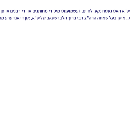
ן, מיטן בעל שמחה הרה"צ רבי ברוך הלברשטאם שליט"א, און די אנדערע מחות