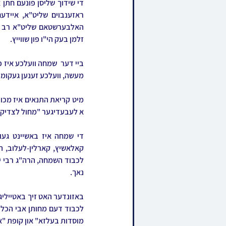
זלמן בעק הי"ו פון שווייץ.
מעשה, וועלכע זענען געקומען
א לעבעדיגער "מחול לצדיקים"
נאך.
מוסדות בעלזא" און קופת "