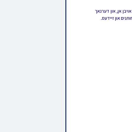
הרה"צ רבי אהרן מרדכי שליט"א האט געטרונקען לחיים, געשמועסט מיט די מחותנים און די רבנים אויפן אויבן אן, און דערנאך 
נים און זיידעס.