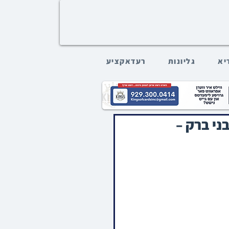
דיא
גליונות
רעדאקציע
ני ברק –