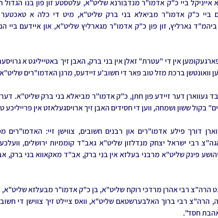
 וואונטשן ברכת מזל טוב פאר די חשוב'ע זיידעס, מרנן האדמו"רים שליט"א, 
 בקול ששון ושמחה, ווען די חסידים האבן זיך ארויסגעלאזט אין פרייליכע ט
אהבת חסד".