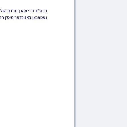
געטאנצן באזונדער מיט'ן חת