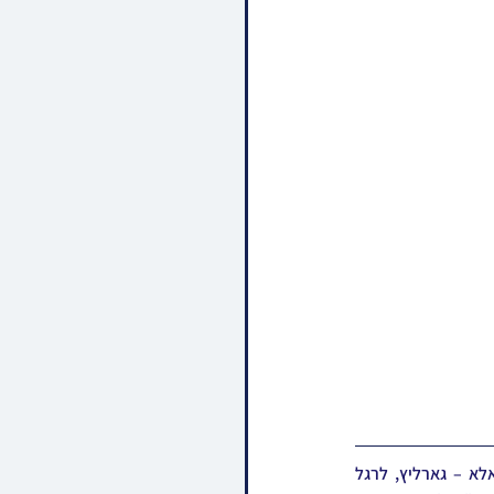
ברוב שמחה וגיל איז דעם מיטוואך, אפגעראכטן געווארן די שמחת האירוסין בחצרות נדבורנא – ביאלא – גארליץ, לרגל 