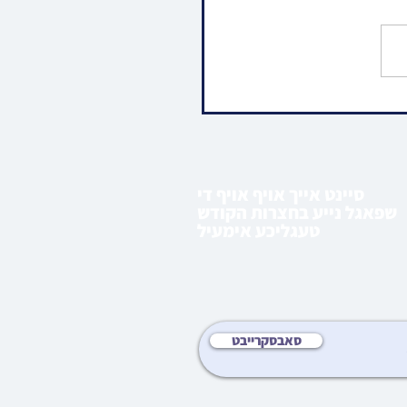
או • שמחת הוואך נאכט לבן
 ביי האד' מסאדיגורא
סיינט אייך אויף אויף די
שפאגל נייע בחצרות הקודש
טעגליכע אימעיל
סאבסקרייבט