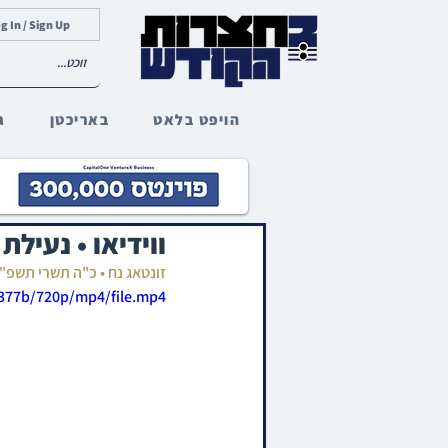
g In / Sign Up
הויפט בלאט
באריכטן
ג
ווידיאו • נעיל
זונטאג נח • כ"ה תשרי תשפ"
377b/720p/mp4/file.mp4