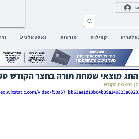
Lo
אלעריע
קהילות
מודעות
נאסטאלגיע
ווי
ת החג מוצאי שמחת תורה בחצר הקודש סק
ה | בחצרות הקודש‎
ideo.wixstatic.com/video/f50a57_bb63ae1d10b04b39a140823a6920