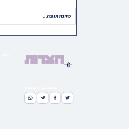
כתיבת תגובה...
ווידיאו • האדמור"ים
מראחמיסטריווקא און לעלוב
ניקלשבורג ביים מנחם אבל זיין
האד' מהארנסטייפל
מעניא
הויפט ב
בארי
גאלע
קהי
מוד
Share us on social media
נאסטאל
וו
גלי
רעדאק
סובסקרי
אדווערטי