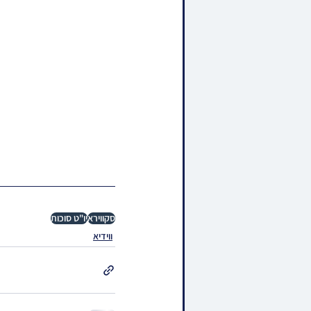
סקווירא
יו"ט סוכות
ווידיא