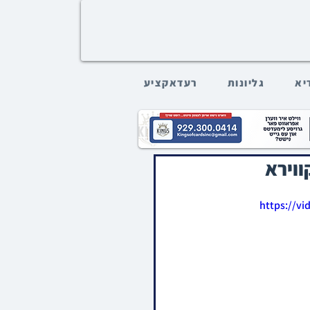
דיא
גליונות
רעדאקציע
ווירא
https://v