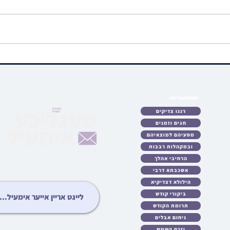
ווידיאו • וועכענטליכע ליל שישי
ווידי
שיעור פון הרה"ג רבי מרדכי
הנולד
הערש שפיטצער שליט"א |
פרשת ראה
קאטעגאריעס
לאט
רננו צדיקים
כטן
חגים וזמנים
ריע
מסעיהם למוצאיהם
לות
ובמקהלות רבבות
עות
גיע
הרחיבי אהלך
ידיא
אשכבתא דרבי
ונות
הילולא דצדיקיא
ציע
ביקורי קודש
יבט
תרומת הקודש
יזט
ניחום אבלים
וזרח השמש