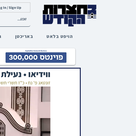
g In / Sign Up
הויפט בלאט
באריכטן
ג
ווידיאו • נעיל
זונטאג פ' נח • כ"ז תשרי תש