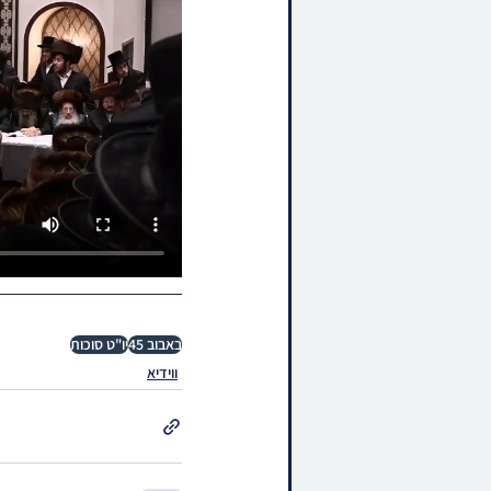
באבוב 45
יו"ט סוכות
ווידיא