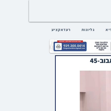
דיא
גליונות
רעדאקציע
ב-45