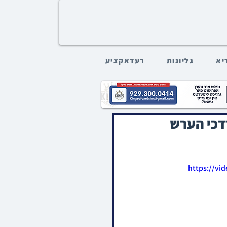
דיא
גליונות
רעדאקציע
רדכי הערש
https://vi