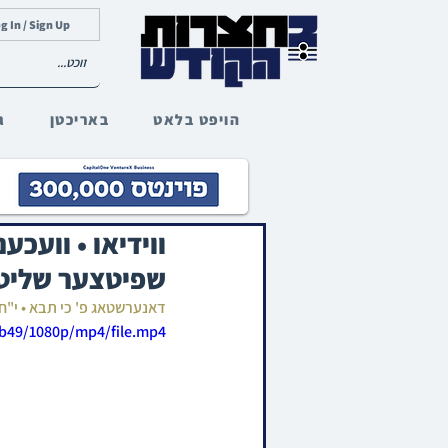
g In / Sign Up
הויפט בלאט
באריכטן
ג
ווידיאו • וועכ
שפיטצער שליט"
דאנערשטאג פ' כי תבא • י"ח
7b49/1080p/mp4/file.mp4