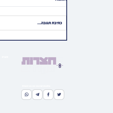
כתיבת תגובה...
ווידיאו • כתיבת אותיות אין
אייגנארטיגע ספר תורה
געשאנקן פאר אידישע ביליאנער
אלבערטא ספרא
מעניא
הויפט ב
בארי
גאלע
קהי
מוד
Share us on social media
נאסטאל
וו
גלי
רעדאק
סובסקרי
אדווערטי