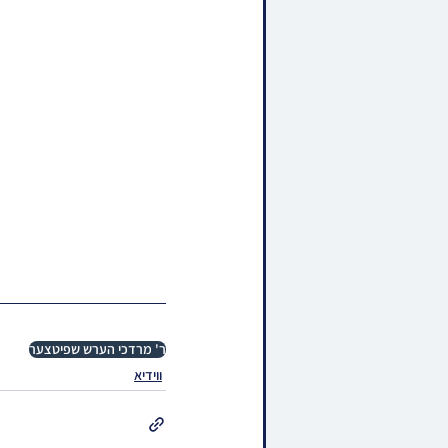
ר' מרדכי הערש שפיטצער
ווידיא