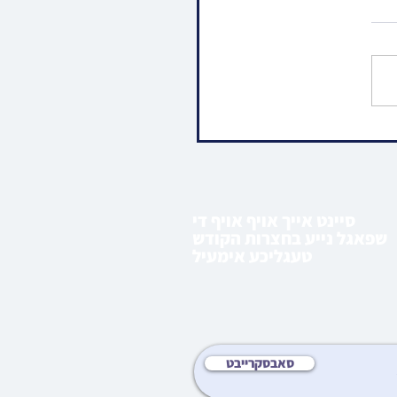
ו • וועכענטליכע ליל שישי
 פון הרה"ג רבי מרדכי
שפיטצער שליט"א |
 ראה
סיינט אייך אויף אויף די
שפאגל נייע בחצרות הקודש
טעגליכע אימעיל
סאבסקרייבט