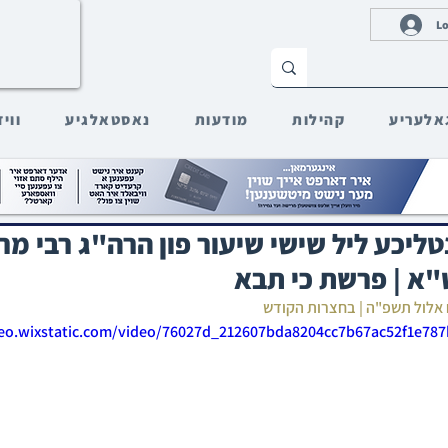
Lo
אלעריע
קהילות
מודעות
נאסטאלגיע
ווי
ענטליכע ליל שישי שיעור פון הרה"ג רבי מ
א | פרשת כי תבא
 אלול תשפ"ה | בחצרות הקודש
deo.wixstatic.com/video/76027d_212607bda8204cc7b67ac52f1e78