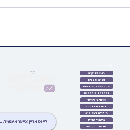
ווידיאו • האדמור"ים
ווידיא
מראחמיסטריווקא און לעלוב
שיעור
ניקלשבורג ביים מנחם אבל זיין
הערש 
האד' מהארנסטייפל
פרשת
קאטעגאריעס
לאט
רננו צדיקים
כטן
חגים וזמנים
ריע
מסעיהם למוצאיהם
לות
ובמקהלות רבבות
עות
גיע
הרחיבי אהלך
ידיא
אשכבתא דרבי
ונות
הילולא דצדיקיא
ציע
ביקורי קודש
יבט
תרומת הקודש
יזט