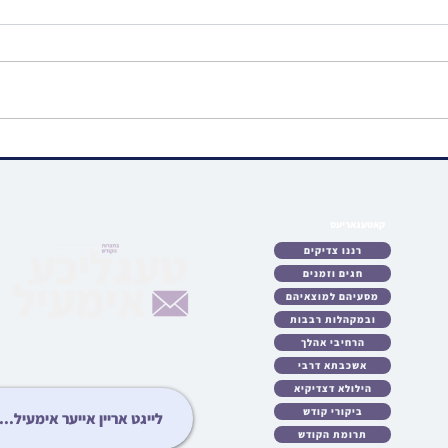
גרויסע נסים אין אלטן ביהמ"ד
בפרוס
הגדול אין שיכון סקווירא ווען טייל
מוויזנ
פונעם דאך איז איינגעפאלן;
הק' א
בחסדי ה' קיין געשעדיגטע
קאטעגאריעס
לאט
רננו צדיקים
כטן
חגים וזמנים
ריע
מסעיהם למוצאיהם
לות
ובמקהלות רבבות
עות
גיע
הרחיבי אהלך
ידיא
אשכבתא דרבי
ונות
הילולא דצדיקיא
ציע
ביקורי קודש
יבט
תרומת הקודש
יזט