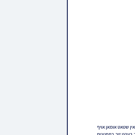
אין ליכט וואס די אוקראינישע רעגירונג האט ארויסגעגעבן איהר באשלוס נישט אריינצולאזן חסידי ברסלב אין שטאט אומאן אויף 
ראש השנה, האט הרה"צ ר' יעקב מאיר שעכטער שליט"א אפגעשריבן א ספעציעלע 'מכתב קודש' וואו ער בעהט זיך בתחנונים 