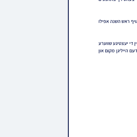
אינעם בריוו שרייבט הרה"צ שליט"א, זענען חסידי ברסלב געווען גרייט אלע יארן אנצוקומען קיין אומאן אויף ראש השנה אפילו 
דער רבי שליט"א ברענגט ארויס אז דאס אליינס אז ברסלב'ע חסידים זענען גרייט ארויסצון פארן אפילו אין די יעצטיגע שווערע 
תקופה קיין אומאן, וויזט דאס ארויס די געואלדיגע געגועים און השתוקקות וואס עס איז פארהאן צו אט דעם הייליגן מקום און 