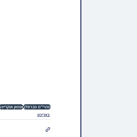
מהרי"מ מברסלב
אומאן אוקריינע
באריכט