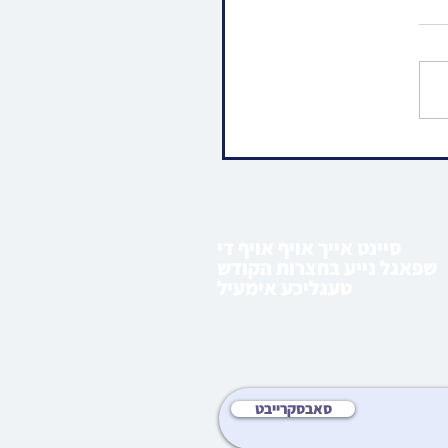
 ימי הרחמים והרצון: האד'
יץ לאנדאן פוקד געווען ציון
ין אתרא קדישא מירון
סיינט אייך אויף אויף די
שפאגל נייע בחצרות הקודש
טעגליכע אימעיל
סאבסקרייבט