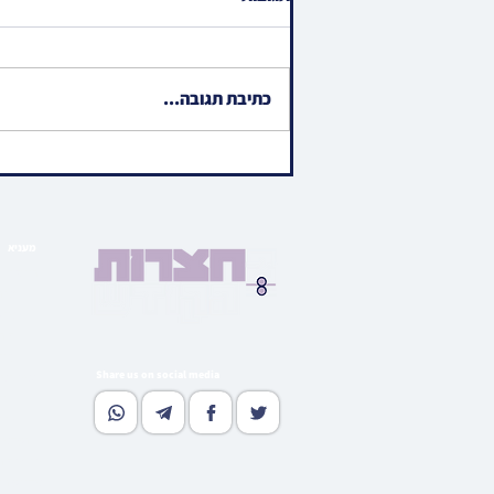
כתיבת תגובה...
הגאון רבי מלכיאל קאטלער ראש
ישיבת ביהמ"ד גבוה באזוכט
בהיכלו פונעם פוסק הדור הגר"מ
שטערנבוך
מעניא
הויפט ב
בארי
גאלע
קהי
מוד
Share us on social media
נאסטאל
וו
גלי
רעדאק
סובסקרי
אדווערטי