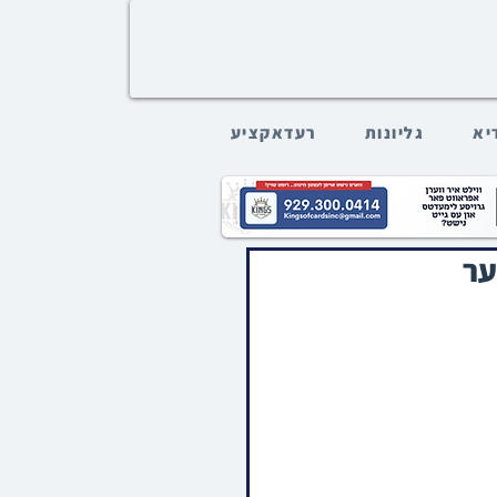
דיא
גליונות
רעדאקציע
ער