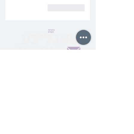
לייק
להשיב
סיינט אייך אויף אויף די
שפאגל נייע בחצרות הקודש
טעגליכע אימעיל
סאבסקרייבט