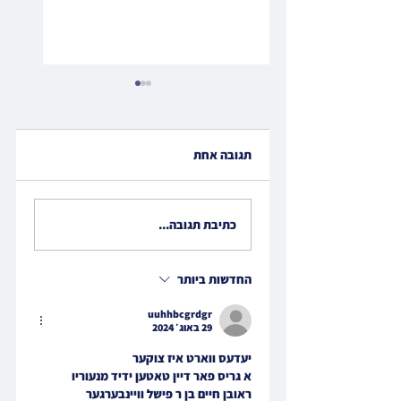
תגובה אחת
דיאו • וועכענטליכע
ווידיאו • האדמור"ים
כתיבת תגובה...
מראחמיסטריווקא און
"ג רבי מרדכי הערש
לעלוב ניקלשבורג ביים
מנחם אבל זיין האד'
החדשות ביותר
מהארנסטייפל
uuhhbcgrdgr
29 באוג׳ 2024
יעדעס ווארט איז צוקער
א גריס פאר דיין טאטען ידיד מנעוריו
ראובן חיים בן ר פישל וויינבערגער