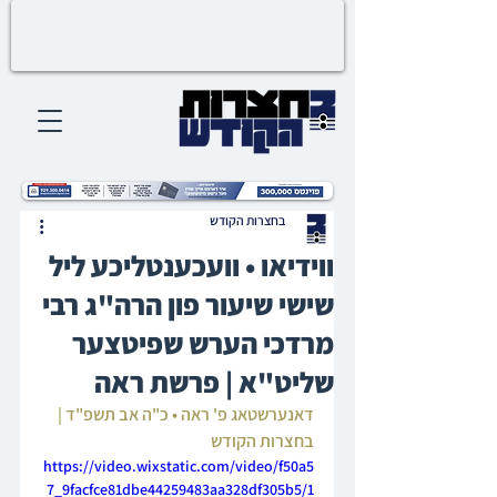
בחצרות הקודש
ווידיאו • וועכענטליכע ליל
שישי שיעור פון הרה"ג רבי
מרדכי הערש שפיטצער
שליט"א | פרשת ראה
דאנערשטאג פ' ראה • כ"ה אב תשפ"ד | 
בחצרות הקודש
https://video.wixstatic.com/video/f50a5
7_9facfce81dbe44259483aa328df305b5/1