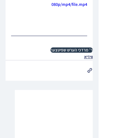
080p/mp4/file.mp4
ר' מרדכי הערש שפיטצער
ווידיא