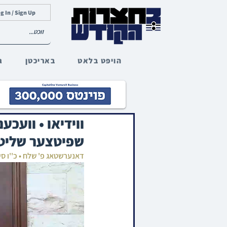
g In / Sign Up
הויפט בלאט
באריכטן
ג
ווידיאו • וועכ
שפיטצער שליט
דאנערשטאג פ' שלח • כ''ו סי