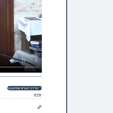
ר' מרדכי הערש שפיטצער
ווידיא