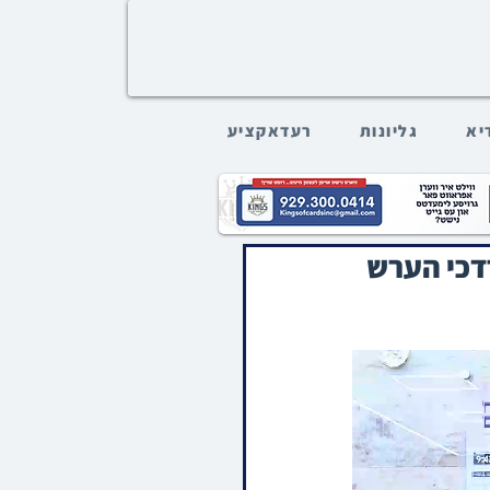
דיא
גליונות
רעדאקציע
רדכי הערש