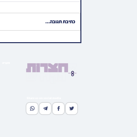
כתיבת תגובה...
ווידיאו • שמחת הוואך נאכט לבן
הנולד ביי האד' מסאדיגורא
מעניא
הויפט ב
בארי
גאלע
קהי
מוד
Share us on social media
נאסטאל
וו
גלי
רעדאק
סובסקרי
אדווערטי