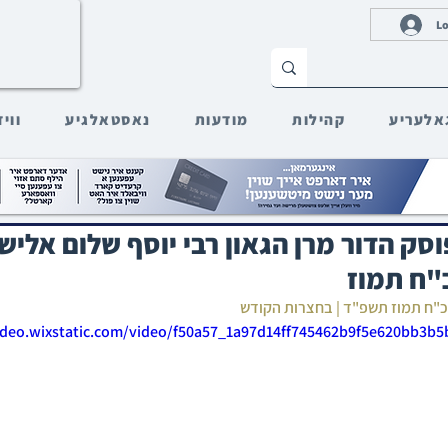
Lo
אלעריע
קהילות
מודעות
נאסטאלגיע
ווי
סק הדור מרן הגאון רבי יוסף שלום אלישי
"ח תמוז
 כ"ח תמוז תשפ"ד | בחצרות הקודש
video.wixstatic.com/video/f50a57_1a97d14ff745462b9f5e620bb3b