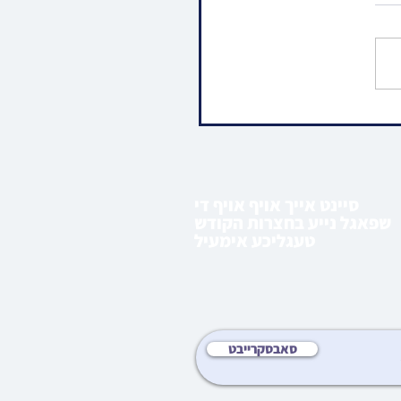
ו • פייערדיגע ריקודים ביים
כבוד חמשה עשר באב בצל
מתולדות יהודה אין
ים
סיינט אייך אויף אויף די
שפאגל נייע בחצרות הקודש
טעגליכע אימעיל
סאבסקרייבט