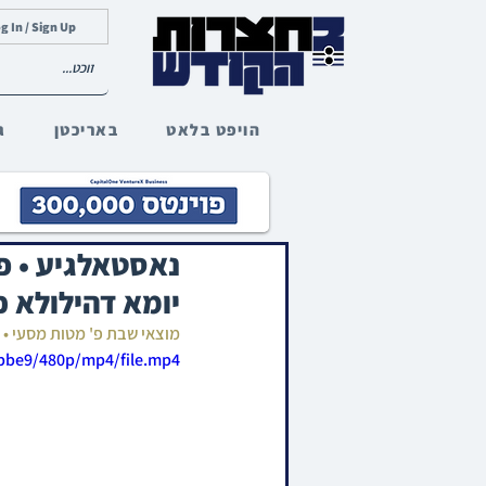
g In / Sign Up
הויפט בלאט
באריכטן
ג
נאסטאלגיע • פו
יומא דהילולא כ
מוצאי שבת פ' מטות מסעי •
5bbe9/480p/mp4/file.mp4