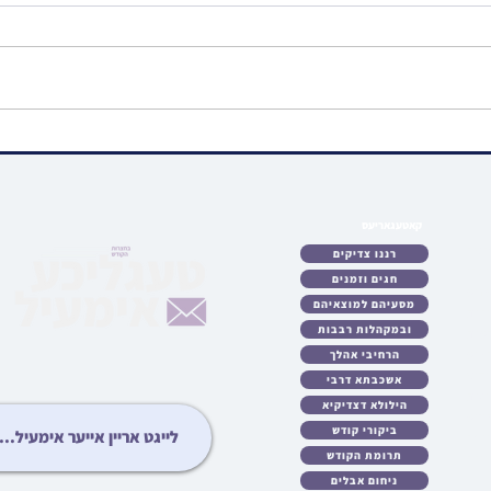
נאסטאלגיע • מעמד הנחת
ווידיא
תפילין פון כ"ק אדמו"ר
טיש ל
מסאדיגורא זצ"ל ביים כותל
האד' 
המערבי | אב תשכ"ט
ירושל
קאטעגאריעס
לאט
רננו צדיקים
כטן
חגים וזמנים
ריע
מסעיהם למוצאיהם
לות
ובמקהלות רבבות
עות
גיע
הרחיבי אהלך
ידיא
אשכבתא דרבי
ונות
הילולא דצדיקיא
ציע
ביקורי קודש
יבט
תרומת הקודש
יזט
ניחום אבלים