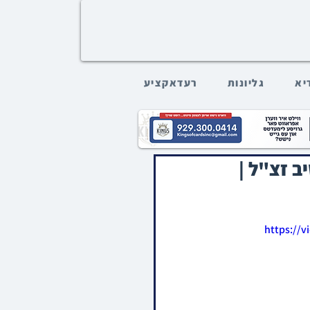
דיא
גליונות
רעדאקציע
ב זצ"ל |
https://