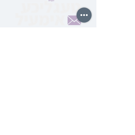
סיינט אייך אויף אויף די
שפאגל נייע בחצרות הקודש
טעגליכע אימעיל
סאבסקרייבט