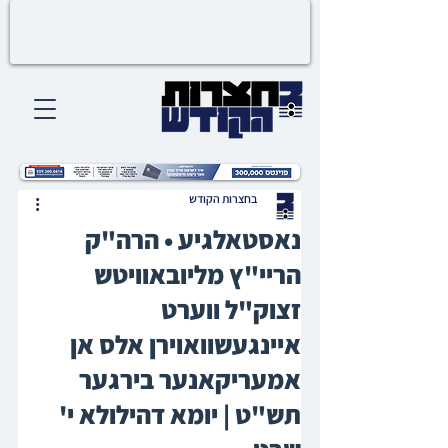
בחצרות הקודש
נאסטאלגיע • הרה"ק
הריי"ץ מליובאוויטש
זצוק"ל ווערט
איינגעשוואוירן אלס אן
אמעריקאנער בירגער
תש"ט | יומא דהילולא י'