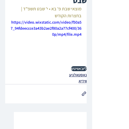
שבט
מוצאי שבת פ' בא • י' שבט תשפ"ד | 
בחצרות הקודש 
https://video.wixstatic.com/video/f50a5
7_94fdeeccce3a43b2ae2f80a2a77cf400/36
0p/mp4/file.mp4
ליובאוויטש
נאסטאלגיע
ווידיא