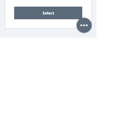
Select
Pay Now
סיינט אייך אויף אויף די
שפאגל נייע בחצרות הקודש
טעגליכע אימעיל