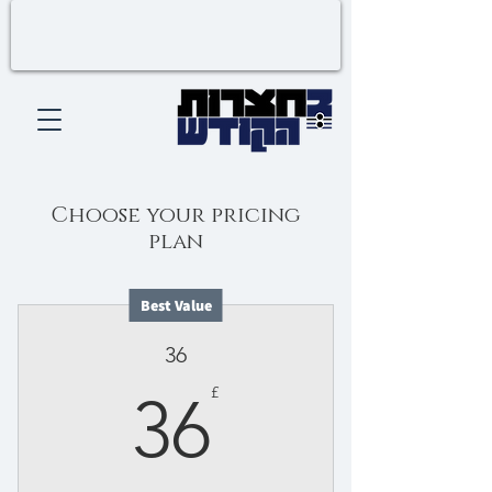
Choose your pricing
plan
Best Value
36
36£
£
36