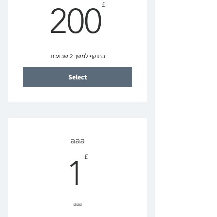
00£
£
200
בתוקף למשך 2 שבועות
Select
aaa
1£
£
1
aaa