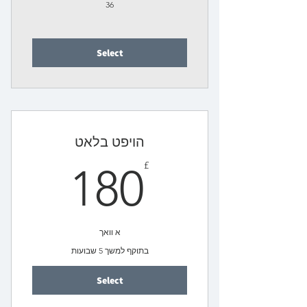
36
Select
הויפט בלאט
80£
£
180
א וואך
בתוקף למשך 5 שבועות
Select