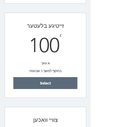
זייטיגע בלעטער
00£
£
100
א וואך
בתוקף למשך 5 שבועות
Select
צוויי וואכען