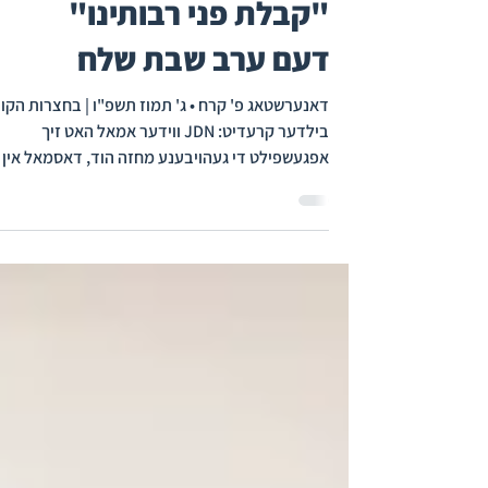
ארה"ק ביי מעמד
"קבלת פני רבותינו"
דעם ערב שבת שלח
דאנערשטאג פ' קרח • ג' תמוז תשפ"ו | בחצרות הקו
בילדער קרעדיט: JDN ווידער אמאל האט זיך
אפגעשפילט די געהויבענע מחזה הוד, דאסמאל אין
עיר התורה והחסידות מאנסי, ווען טויזנטער אידן הא
אויסגעשריגן דעם "אין לנו שיור רק התורה הזאת" בי
מעמד "קבלת פני רבותינו", לכבודם פון די גדולי
ומאורי הדור וואס זענען אנגעקומען בטלטולא דגבר
רבא אויפצוטרייבן די אסטראנאמישע סכומים להצל
עולם התורה. טראץ די שפעטע מעלדונג איבערן
מעמד, איז דער גיגאנטישער אטריום פלאזא זאל
געווען איבערגעפילט עד אפס מקו